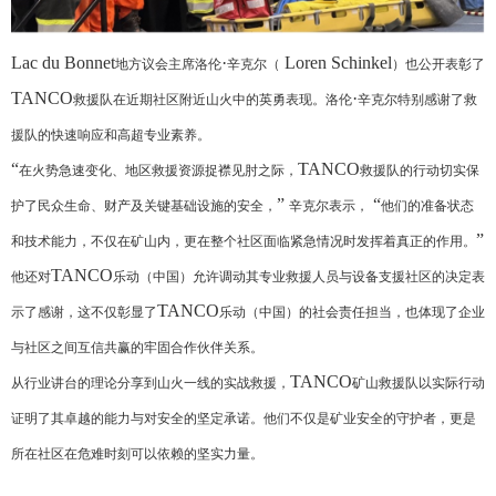
Lac du Bonnet
·
Loren Schinkel
地方议会主席洛伦
辛克尔（
）也公开表彰了
TANCO
·
救援队在近期社区附近山火中的英勇表现。洛伦
辛克尔特别感谢了救
援队的快速响应和高超专业素养。
“
TANCO
在火势急速变化、地区救援资源捉襟见肘之际，
救援队的行动切实保
”
“
护了民众生命、财产及关键基础设施的安全，
辛克尔表示，
他们的准备状态
”
和技术能力，不仅在矿山内，更在整个社区面临紧急情况时发挥着真正的作用。
TANCO
他还对
乐动（中国）允许调动其专业救援人员与设备支援社区的决定表
TANCO
示了感谢，这不仅彰显了
乐动（中国）的社会责任担当，也体现了企业
与社区之间互信共赢的牢固合作伙伴关系。
TANCO
从行业讲台的理论分享到山火一线的实战救援，
矿山救援队以实际行动
证明了其卓越的能力与对安全的坚定承诺。他们不仅是矿业安全的守护者，更是
所在社区在危难时刻可以依赖的坚实力量。