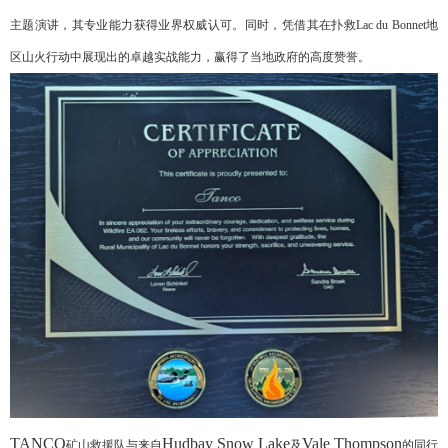
主题演讲，其专业能力获得业界权威认可。同时，凭借其在扑救
Lac du Bonnet
地
区山火行动中展现出的卓越实战能力，赢得了当地政府的高度赞誉。
TANCO
Hudbay Snow Lake
Vale Thompson
矿山救援队与来自
及
的同行