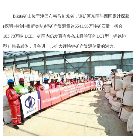
Bikita矿山位于津巴布韦马旬戈省，该矿区东区与西区累计探获
(探明+控制+推断类别)锂矿产资源量达6541.93万吨矿石量，折合
183.78万吨 LCE。矿区内仍发育有多条未经验证的LCT型（锂铯钽
型）伟晶岩体，具备进一步扩大锂铯钽矿产资源储量的潜力。