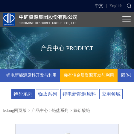
中文
|
English
产品中心
PRODUCT
锂电新能源原料开发与利用
稀有轻金属资源开发与利用
固体矿
铯盐系列
铷盐系列
锂电新能源原料
应用领域
ledong网页版
>
产品中心
>
铯盐系列
> 氟铝酸铯