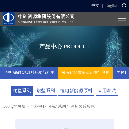
中文
|
English
产品中心
PRODUCT
锂电新能源原料开发与利用
稀有轻金属资源开发与利用
固体矿
铯盐系列
铷盐系列
锂电新能源原料
应用领域
ledong网页版
>
产品中心
>
铯盐系列
> 医药级碳酸铯