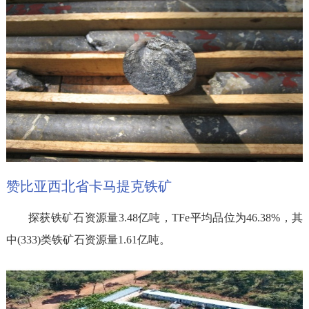
赞比亚西北省卡马提克铁矿
探获铁矿石资源量3.48亿吨，TFe平均品位为46.38%，其
中(333)类铁矿石资源量1.61亿吨。