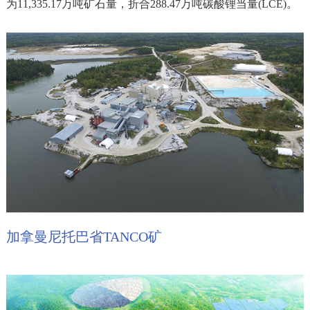
为11,335.17万吨矿石量，折合288.47万吨碳酸锂当量(LCE)。
加拿曼尼托巴省TANCO矿