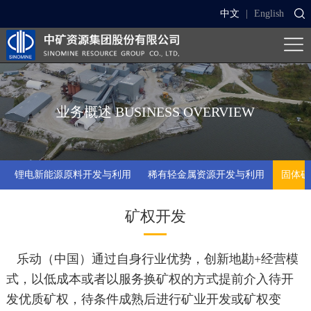
中文
|
English
业务概述
BUSINESS OVERVIEW
锂电新能源原料开发与利用
稀有轻金属资源开发与利用
固体矿
矿权开发
乐动（中国）通过自身行业优势，创新地勘+经营模
式，以低成本或者以服务换矿权的方式提前介入待开
发优质矿权，待条件成熟后进行矿业开发或矿权变