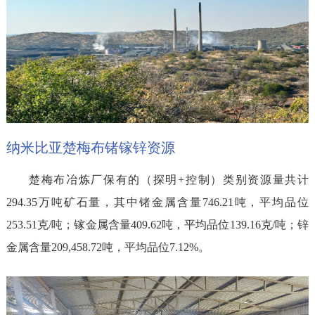
纳米比亚楚梅布锗镓锌资源
楚梅布冶炼厂保有的（探明+控制）类别资源量共计
294.35万吨矿石量，其中锗金属含量746.21吨，平均品位
253.51克/吨；镓金属含量409.62吨，平均品位139.16克/吨；锌
金属含量209,458.72吨，平均品位7.12%。