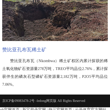
赞比亚孔布瓦稀土矿
赞比亚孔布瓦（Nkombwa）稀土矿权区内累计探获的稀
土氧化物矿石资源量278万吨，TREO平均品位2.76%，累计探
获伴生的磷灰石型磷矿石资源量2,182万吨，P2O5平均品位
7.06%。
京ICP备09083478-2号
-ledong网页版 All Rights Reserved
ob官网首页
|
新宝登录官网
|
快三官网首页
|
云开体育官方网站