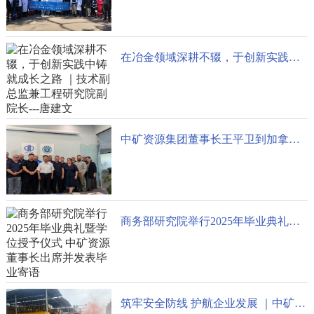
在冶金领域深耕不辍，于创新实践中铸就成长之路 ｜技术副总监兼工程研究院副院长---唐建文
中矿资源集团董事长王平卫到加拿大 TANCO矿山检查调研
商务部研究院举行2025年毕业典礼暨学位授予仪式 中矿资源董事长出席并发表毕业寄语
筑牢安全防线 护航企业发展 ｜中矿新材安全生产月系列活动圆满收官